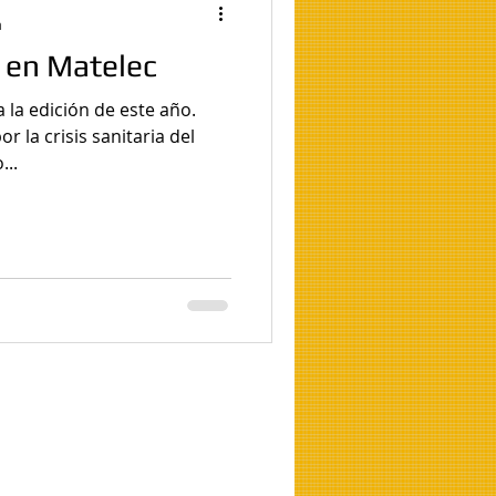
a
 en Matelec
 la edición de este año.
ia del
...