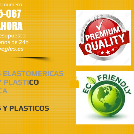
al número
5-067
AHORA
resupuesto
nos de 24h
egles.es
S ELASTOMERICAS
Y PLASTI
CO
CA
 Y PLASTICOS