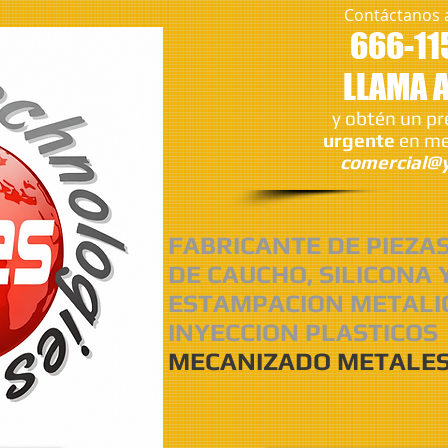
Contáctanos 
666-11
LLAMA 
y obtén un p
urgente
en me
comercial@y
FABRICANTE DE PIEZA
DE CAUCHO, SILICONA 
ESTAMPACION METALI
INYECCION PLASTICOS
MECANIZADO METALES