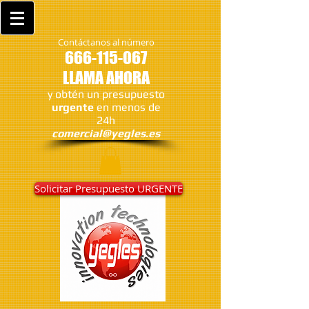
Contáctanos al número
666-115-067
LLAMA AHORA
y obtén un presupuesto
urgente
en menos de
24h
comercial@yegles.es
Solicitar Presupuesto URGENTE