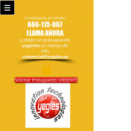
Contáctanos al número
666-115-067
LLAMA AHORA
y obtén un presupuesto
urgente
en menos de
24h
comercial@yegles.es
Solicitar Presupuesto URGENTE