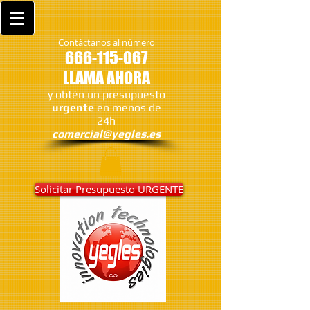
Contáctanos al número
666-115-067
LLAMA AHORA
y obtén un presupuesto
urgente
en menos de
24h
comercial@yegles.es
Solicitar Presupuesto URGENTE