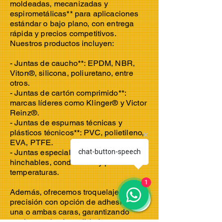
moldeadas, mecanizadas y
espirometálicas** para aplicaciones
estándar o bajo plano, con entrega
rápida y precios competitivos.
Nuestros productos incluyen:
- Juntas de caucho**: EPDM, NBR,
Viton®, silicona, poliuretano, entre
otros.
- Juntas de cartón comprimido**:
marcas líderes como Klinger® y Victor
Reinz®.
- Juntas de espumas técnicas y
plásticos técnicos**: PVC, polietileno,
EVA, PTFE.
- Juntas especiales**: refractarias,
chat-button-speech
hinchables, conductivas y para altas
temperaturas.
1
Además, ofrecemos troquelaje de
precisión con opción de adhesivo en
una o ambas caras, garantizando
productos de alta calidad para