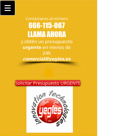
Contáctanos al número
666-115-067
LLAMA AHORA
y obtén un presupuesto
urgente
en menos de
24h
comercial@yegles.es
Solicitar Presupuesto URGENTE