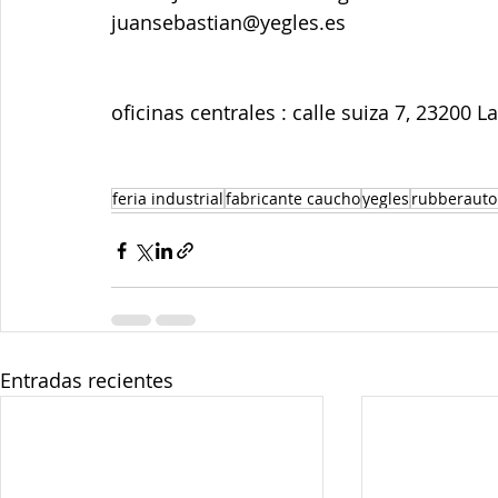
juansebastian@yegles.es
oficinas centrales : calle suiza 7, 23200 L
feria industrial
fabricante caucho
yegles
rubberauto
Entradas recientes