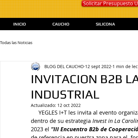
Solicitar Presupuesto
INICIO
CAUCHO
SILICONA
Todas las Noticias
BLOG DEL CAUCHO
12 sept 2022
1 min de lec
INVITACION B2B LA
INDUSTRIAL
Actualizado:
12 oct 2022
     YEGLES I+T les invita al evento organizado por el Ayuntamiento de La Carolina, 
dentro de su estrategia 
Invest in La Caroli
2023 el 
“III Encuentro B2b de Cooperaci
de referencia en nuestra zona para el  fo