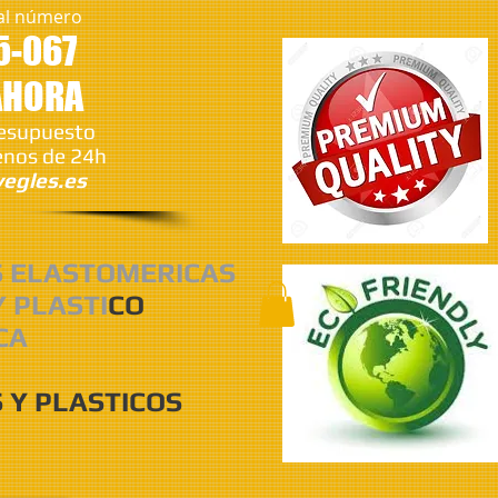
al número
5-067
AHORA
resupuesto
nos de 24h
egles.es
S ELASTOMERICAS
Y PLASTI
CO
CA
 Y PLASTICOS