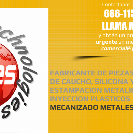
Contáctanos 
666-11
LLAMA 
y obtén un p
urgente
en me
comercial@y
FABRICANTE DE PIEZA
DE CAUCHO, SILICONA 
ESTAMPACION METALI
INYECCION PLASTICOS
MECANIZADO METALES