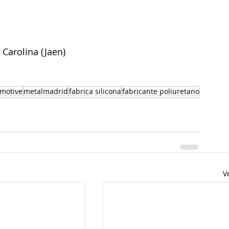
a Carolina (Jaen)
motive
metalmadrid
fabrica silicona
fabricante poliuretano
V