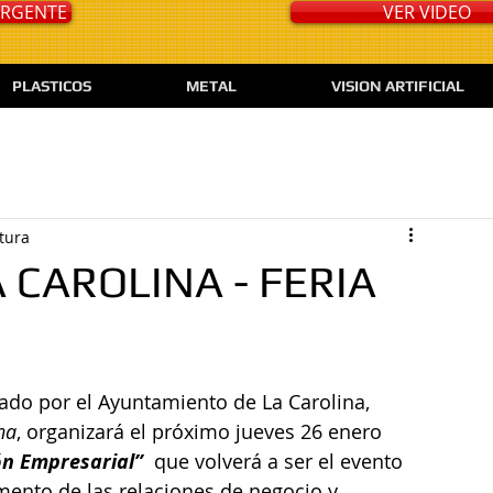
 URGENTE
VER VIDEO
PLASTICOS
METAL
VISION ARTIFICIAL
tura
 CAROLINA - FERIA
na
, organizará el próximo jueves 26 enero 
ón Empresarial”
  que volverá a ser el evento 
mento de las relaciones de negocio y 