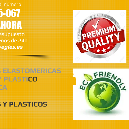
al número
5-067
AHORA
resupuesto
nos de 24h
egles.es
S ELASTOMERICAS
Y PLASTI
CO
CA
 Y PLASTICOS