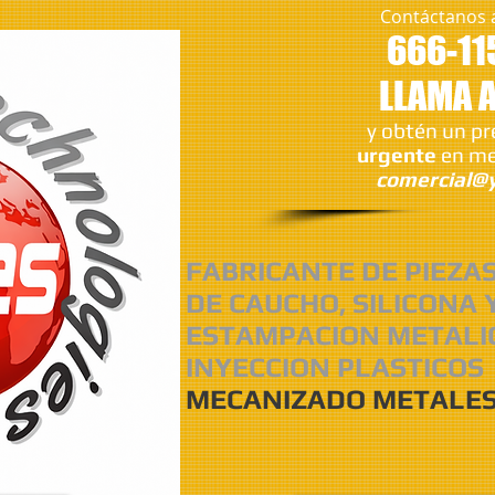
Contáctanos 
666-11
LLAMA 
y obtén un p
urgente
en me
comercial@y
FABRICANTE DE PIEZA
DE CAUCHO, SILICONA 
ESTAMPACION METALI
INYECCION PLASTICOS
MECANIZADO METALES