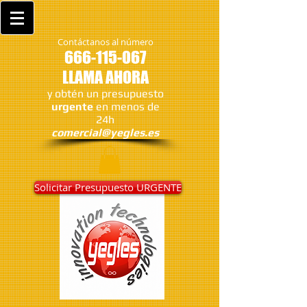
Contáctanos al número
666-115-067
LLAMA AHORA
y obtén un presupuesto
urgente
en menos de
24h
comercial@yegles.es
Solicitar Presupuesto URGENTE