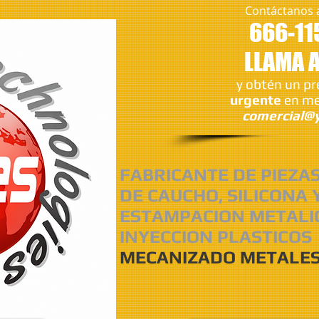
Contáctanos 
666-11
LLAMA 
y obtén un p
urgente
en me
comercial@y
FABRICANTE DE PIEZA
DE CAUCHO, SILICONA 
ESTAMPACION METALI
INYECCION PLASTICOS
MECANIZADO METALES