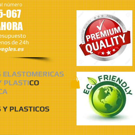
al número
5-067
AHORA
resupuesto
nos de 24h
egles.es
S ELASTOMERICAS
Y PLASTI
CO
CA
 Y PLASTICOS