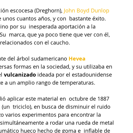
ción escocesa (Dreghorn), 
John Boyd Dunlop
e unos cuantos años, y con  bastante éxito. 
ino por su  inesperada aportación a la 
Su  marca, que ya poco tiene que ver con él, 
relacionados con el caucho.
nte del árbol sudamericano 
Hevea 
ersas formas en la sociedad, y su utilizaba en 
l 
vulcanizado
 ideada por el estadounidense 
nte a un amplio rango de temperaturas.
ió aplicar este material en  octubre de 1887 
 (un  triciclo), en busca de disminuir el ruido 
zo varios experimentos para encontrar la 
ó simultáneamente a rodar una rueda de metal 
umático hueco hecho de goma e  inflable de 