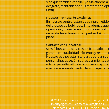
sino que también contribuye a la eficiencia e
desgaste, manteniendo sus motores en óp
tiempo.
Nuestra Promesa de Excelencia:
En nuestro centro, estamos comprometidos 
del proceso de bobinado. Entendemos que s
operación y creemos en proporcionar soluc
necesidades actuales, sino que también sup
plazo.
Contacte con Nosotros:
Si está buscando servicios de bobinado de 
garanticen durabilidad, eficiencia y rendim
Nuestro equipo está listo para abordar sus 
personalizadas según sus requerimientos e
mismo para discutir cómo podemos ayudarl
maximizar el rendimiento de su maquinaria
© 2019 Yegles Innovation Technologies S.L
info@yegles.es
comercial@yegles.es
Teléfonos: +34 953-03 23 15 Móvil: +34 6