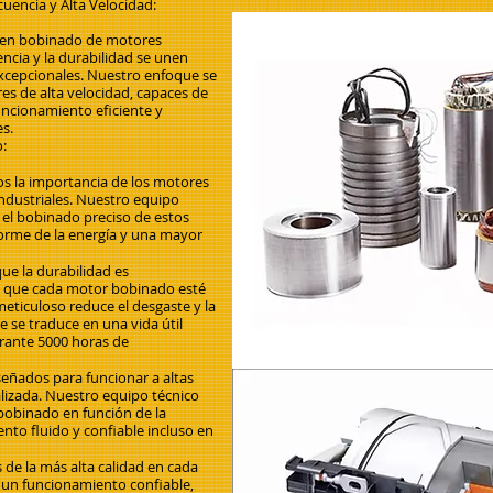
uencia y Alta Velocidad:
a en bobinado de motores
encia y la durabilidad se unen
excepcionales. Nuestro enfoque se
es de alta velocidad, capaces de
ncionamiento eficiente y
es.
:
s la importancia de los motores
industriales. Nuestro equipo
 el bobinado preciso de estos
orme de la energía y una mayor
ue la durabilidad es
n que cada motor bobinado esté
meticuloso reduce el desgaste y la
 se traduce en una vida útil
rante 5000 horas de
eñados para funcionar a altas
lizada. Nuestro equipo técnico
 bobinado en función de la
to fluido y confiable incluso en
 de la más alta calidad en cada
 un funcionamiento confiable,