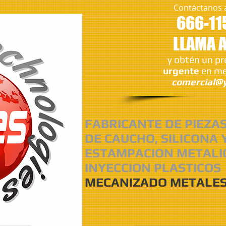
Contáctanos 
666-11
LLAMA 
y obtén un p
urgente
en me
comercial@y
FABRICANTE DE PIEZA
DE CAUCHO, SILICONA 
ESTAMPACION METALI
INYECCION PLASTICOS
MECANIZADO METALES