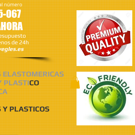
al número
5-067
AHORA
resupuesto
nos de 24h
egles.es
S ELASTOMERICAS
Y PLASTI
CO
CA
 Y PLASTICOS