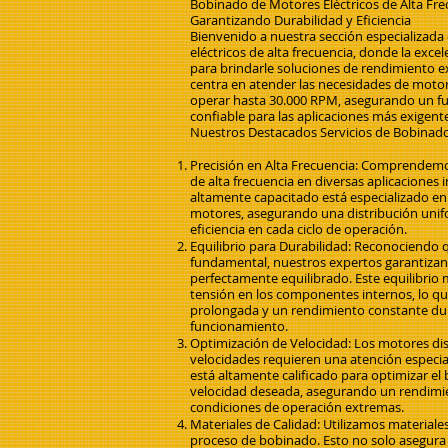
Bobinado de Motores Eléctricos de Alta Frec
Garantizando Durabilidad y Eficiencia
Bienvenido a nuestra sección especializad
eléctricos de alta frecuencia, donde la excel
para brindarle soluciones de rendimiento 
centra en atender las necesidades de motor
operar hasta 30.000 RPM, asegurando un fu
confiable para las aplicaciones más exigent
Nuestros Destacados Servicios de Bobinado
Precisión en Alta Frecuencia: Comprendemo
de alta frecuencia en diversas aplicaciones 
altamente capacitado está especializado en
motores, asegurando una distribución unif
eficiencia en cada ciclo de operación.
Equilibrio para Durabilidad: Reconociendo q
fundamental, nuestros expertos garantiza
perfectamente equilibrado. Este equilibrio 
tensión en los componentes internos, lo que
prolongada y un rendimiento constante du
funcionamiento.
Optimización de Velocidad: Los motores dis
velocidades requieren una atención especia
está altamente calificado para optimizar el
velocidad deseada, asegurando un rendimien
condiciones de operación extremas.
Materiales de Calidad: Utilizamos materiales
proceso de bobinado. Esto no solo asegura