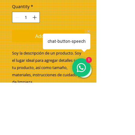
Quantity
*
Add to Cart
chat-button-speech
Soy la descripción de un producto. Soy 
el lugar ideal para agregar detalles sobre 
1
tu producto, así como tamaño, 
materiales, instrucciones de cuidado y 
de limpieza.
INFORMACIÓN DE PRODUCTO
Soy la descripción de un producto.
POLÍTICA DE DEVOLUCIÓN Y
Soy el lugar ideal para agregar
REEMBOLSO
detalles sobre tu producto, así
como tamaño, materiales,