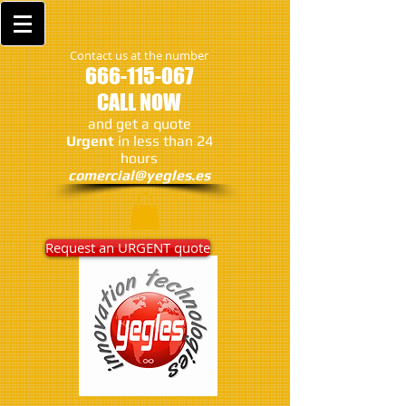
Contact us at the number
666-115-067
CALL NOW
and get a quote
Urgent
in less than 24
hours
comercial@yegles.es
Request an URGENT quote