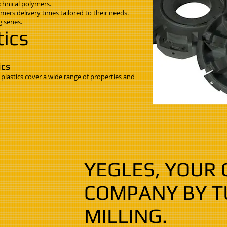
chnical polymers.
mers delivery times tailored to their needs.
 series.
ics
ics
plastics cover a wide range of properties and
YEGLES, YOUR
COMPANY BY T
MILLING.