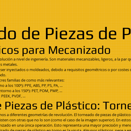
o de Piezas de P
nicos para Mecanizado
lución a nivel de ingeniería. Son materiales mecanizables, ligeros, a la par 
s metales.
 ser inyectados o moldeados, debido a requisitos geométricos o por costes d
ado.
tres familias de como más relevantes:
 a los 100º): PPE, ABS, PP, PS, PA, …
ntorno a los 150º): PET, POM, PMP, …
: PEEK, PVDF, …
Piezas de Plástico: Tor
 a diferentes geometrías de revolución. El torneado de piezas de plástico e
isten con otras que no lo son (como el caso de la imagen superior). En esto
anizado en una única operación. Esto representa una mayor precisión y men
ado de piezas de plástico en torno es la viruta. Algunos plásticos, pese a 