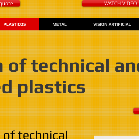
quote
WATCH VIDEO
PLASTICOS
METAL
VISION ARTIFICIAL
n of technical an
d plastics
of technical