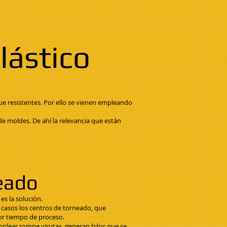
lástico
que resistentes. Por ello se vienen empleando
e moldes. De ahí la relevancia que están
neado
s la solución.
s casos los centros de torneado, que
or tiempo de proceso.
emplear rompe virutas, generan hilos que se