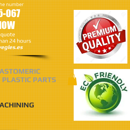
 the number
5-067
 NOW
 quote
than 24 hours
egles.es
ASTOMERIC
 PLASTIC PARTS
MACHINING