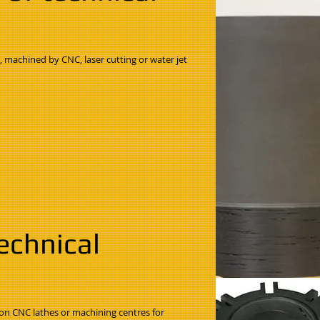
, machined by CNC, laser cutting or water jet
echnical
 on CNC lathes or machining centres for