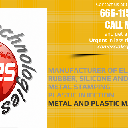
Contact us at
666-11
CALL
and get a
Urgent
in less 
comercial@y
MANUFACTURER OF EL
RUBBER, SILICONE AND
METAL STAMPING
PLASTIC INJECTION
METAL AND PLASTIC 