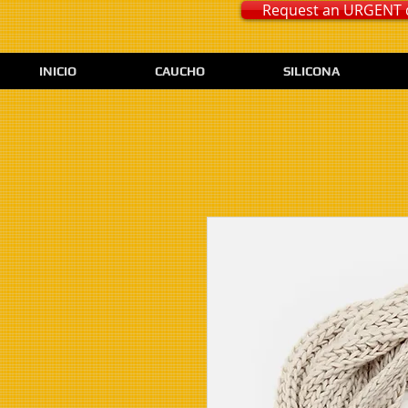
Request an URGENT 
INICIO
CAUCHO
SILICONA