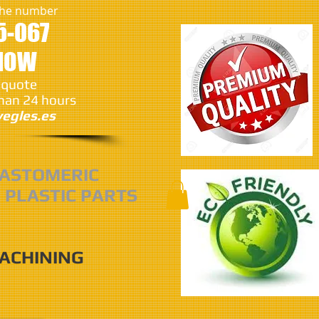
 the number
5-067
 NOW
 quote
than 24 hours
egles.es
ASTOMERIC
 PLASTIC PARTS
MACHINING