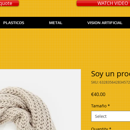
quote
WATCH VIDEO
PLASTICOS
METAL
VISION ARTIFICIAL
Soy un pro
SKU: 632835642834572
Price
€40.00
Tamaño
*
Select
Quantity
*