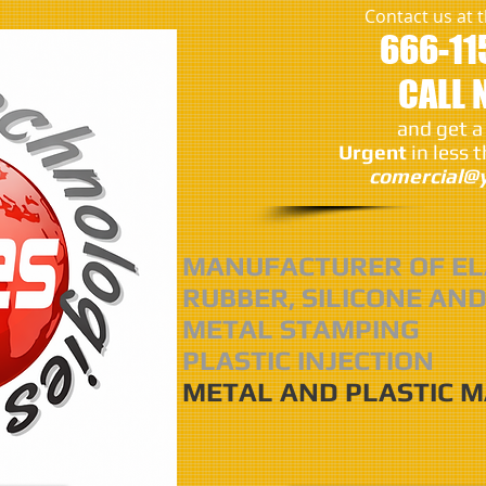
Contact us at
666-11
CALL
and get a
Urgent
in less 
comercial@y
MANUFACTURER OF EL
RUBBER, SILICONE AND
METAL STAMPING
PLASTIC INJECTION
METAL AND PLASTIC 