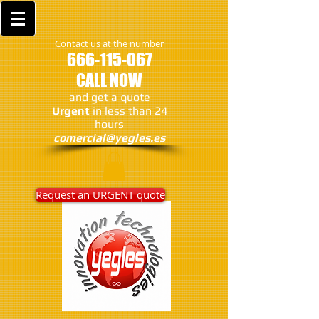
Contact us at the number
666-115-067
CALL NOW
and get a quote
Urgent
in less than 24
hours
comercial@yegles.es
Request an URGENT quote