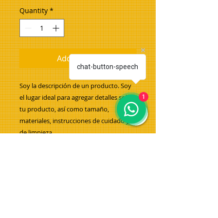
Quantity
*
Add to Cart
chat-button-speech
Soy la descripción de un producto. Soy 
el lugar ideal para agregar detalles sobre 
1
tu producto, así como tamaño, 
materiales, instrucciones de cuidado y 
de limpieza.
INFORMACIÓN DE PRODUCTO
Soy la descripción de un producto.
POLÍTICA DE DEVOLUCIÓN Y
Soy el lugar ideal para agregar
REEMBOLSO
detalles sobre tu producto, así
como tamaño, materiales,