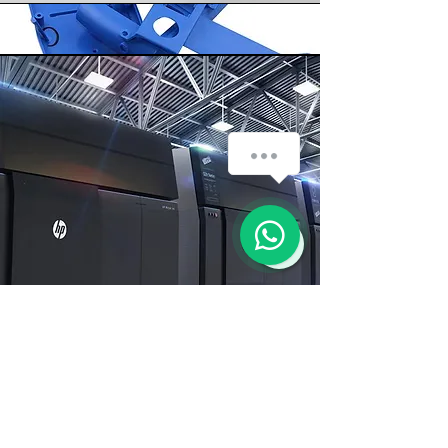
chat-button-speech
1