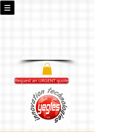
Contact us at the number
666-115-067
CALL NOW
and get a quote
Urgent
in less than 24
hours
comercial@yegles.es
Request an URGENT quote