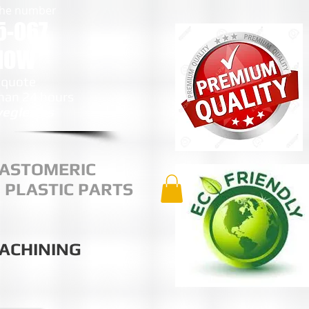
 the number
5-067
 NOW
 quote
than 24 hours
egles.es
ASTOMERIC
 PLASTIC PARTS
MACHINING