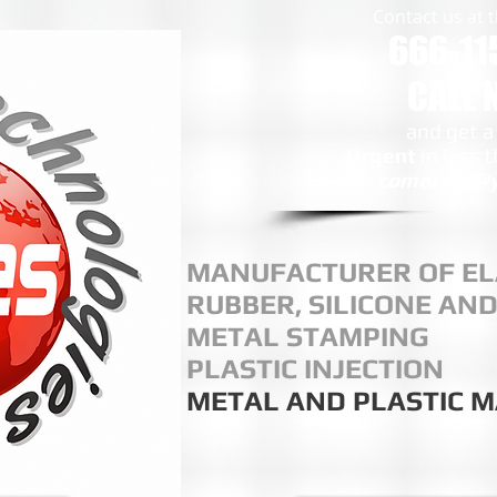
Contact us at
666-11
CALL
and get a
Urgent
in less 
comercial@y
MANUFACTURER OF EL
RUBBER, SILICONE AND
METAL STAMPING
PLASTIC INJECTION
METAL AND PLASTIC 