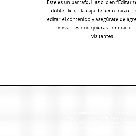
Este es un párrafo. Haz clic en “Editar t
doble clic en la caja de texto para c
editar el contenido y asegúrate de agr
relevantes que quieras compartir 
visitantes.
© 2019 Yegles Innovation Technologies SLU
info@yegles.es
comercial@yegles.es
Phones: +34 953-03 23 15 Mobile: +34 666
SUIZA Street 7, La Carolina, 23200 (Jaén)