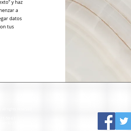
exto” y haz
omenzar a
egar datos
con tus
 all rights reserved
-11-50-67
 Spain B23771165