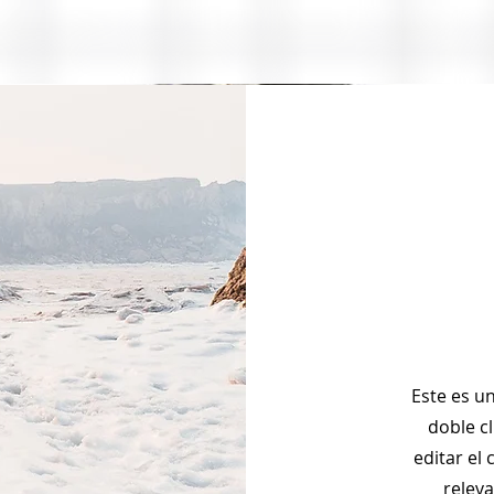
Este es un
doble cl
editar el
relev