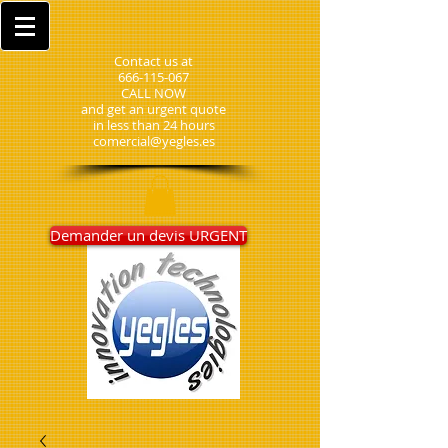
Contact us at
666-115-067
CALL NOW
and get an urgent quote
in less than 24 hours
comercial@yegles.es
Demander un devis URGENT