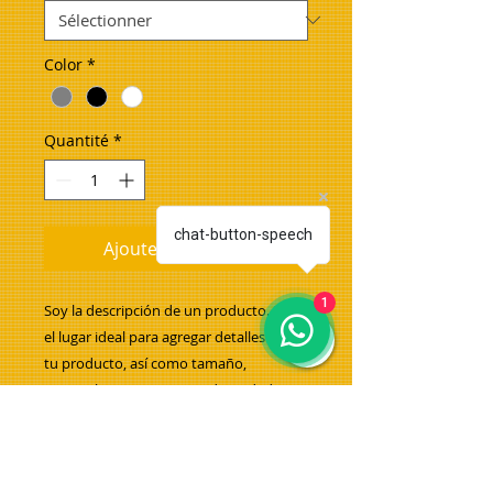
Color
*
Quantité
*
chat-button-speech
Ajouter au panier
1
Soy la descripción de un producto. Soy 
el lugar ideal para agregar detalles sobre 
tu producto, así como tamaño, 
materiales, instrucciones de cuidado y 
de limpieza.
INFORMACIÓN DE PRODUCTO