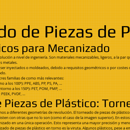
o de Piezas de P
nicos para Mecanizado
lución a nivel de ingeniería. Son materiales mecanizables, ligeros, a la par 
s metales.
 ser inyectados o moldeados, debido a requisitos geométricos o por costes d
ado.
tres familias de como más relevantes:
 a los 100º): PPE, ABS, PP, PS, PA, …
ntorno a los 150º): PET, POM, PMP, …
: PEEK, PVDF, …
Piezas de Plástico: Tor
 a diferentes geometrías de revolución. El torneado de piezas de plástico e
isten con otras que no lo son (como el caso de la imagen superior). En esto
anizado en una única operación. Esto representa una mayor precisión y men
ado de piezas de plástico en torno es la viruta. Algunos plásticos, pese a 