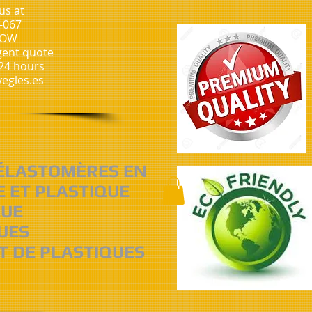
us at
-067
NOW
gent quote
 24 hours
egles.es
 ÉLASTOMÈRES EN
E ET PLASTIQUE
QUE
UES
T DE PLASTIQUES