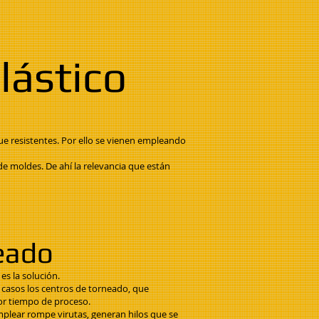
lástico
que resistentes. Por ello se vienen empleando
e moldes. De ahí la relevancia que están
neado
s la solución.
s casos los centros de torneado, que
or tiempo de proceso.
emplear rompe virutas, generan hilos que se