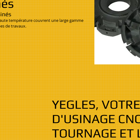
nés
sinés
à haute température couvrent une large gamme
pes de travaux.
YEGLES, VOTRE
D'USINAGE CNC
TOURNAGE ET L