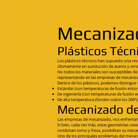
Mecanizad
Plásticos Téc
Los plásticos técnicos han supuesto una revo
últimamente en sustitución de aceros y otro
No todos los materiales son susceptibles de
representando en las empresas de mecaniz
Dentro de los plásticos, podemos distinguir 
Estándar (con temperaturas de fusión entorno
De ingeniería (con temperaturas de fusión e
De alta temperatura (funden sobre los 300º)
Mecanizado de 
Las empresas de mecanizado, nos enfrentamos
Si bien, cada vez más, estas geometrías coex
combinan torno y fresa, posibilitan su mec
Uno de los principales problemas del mecaniz