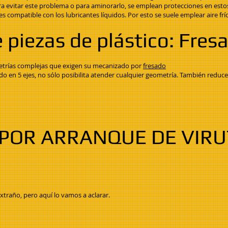
ra evitar este problema o para aminorarlo, se emplean protecciones en est
compatible con los lubricantes líquidos. Por esto se suele emplear aire frí
piezas de plástico: Fres
etrías complejas que exigen su mecanizado por
fresado
o en 5 ejes, no sólo posibilita atender cualquier geometría. También reduce 
POR ARRANQUE DE VIRU
raño, pero aquí lo vamos a aclarar.