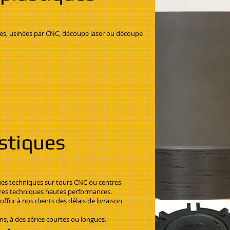
es, usinées par CNC, découpe laser ou découpe
stiques
ues techniques sur tours CNC ou centres
res techniques hautes performances.
rir à nos clients des délais de livraison
, à des séries courtes ou longues.