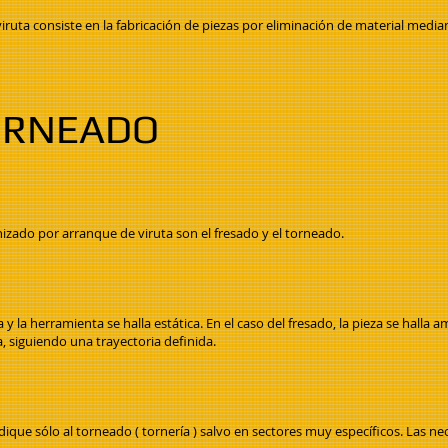
ruta consiste en la fabricación de piezas por eliminación de material media
ORNEADO
ado por arranque de viruta son el fresado y el torneado.
a y la herramienta se halla estática. En el caso del fresado, la pieza se hal
, siguiendo una trayectoria definida.
dique sólo al torneado ( tornería ) salvo en sectores muy específicos. Las ne