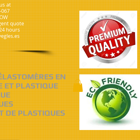
us at
-067
NOW
gent quote
 24 hours
egles.es
 ÉLASTOMÈRES EN
E ET PLASTIQUE
QUE
UES
T DE PLASTIQUES