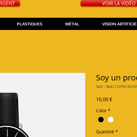
URGENT
VOIR LA VIDÉO
PLASTIQUES
MÉTAL
VISION ARTIFICI
Soy un pro
SKU : 36411537613519
Prix
10,00 €
Color
*
Quantité
*