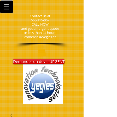
Contact us at
666-115-067
CALL NOW
and get an urgent quote
in less than 24 hours
comercial@yegles.es
Demander un devis URGENT