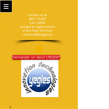
Contact us at
666-115-067
CALL NOW
and get an urgent quote
in less than 24 hours
comercial@yegles.es
Demander un devis URGENT