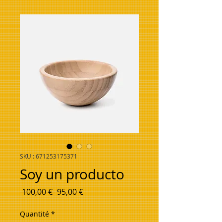
SKU : 671253175371
Soy un producto
Prix original
Prix promotionnel
 100,00 € 
95,00 €
Quantité
*