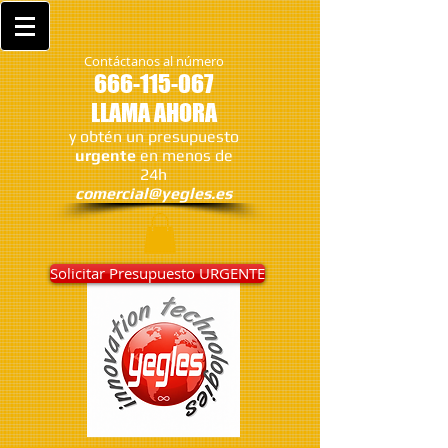
Contáctanos al número
666-115-067
LLAMA AHORA
y obtén un presupuesto
urgente
en menos de
24h
comercial@yegles.es
Solicitar Presupuesto URGENTE