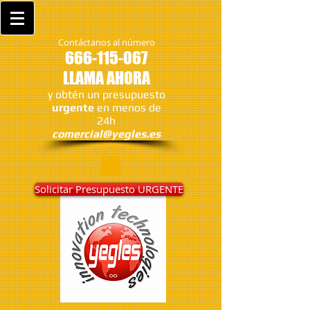
Contáctanos al número
666-115-067
LLAMA AHORA
y obtén un presupuesto
urgente
en menos de
24h
comercial@yegles.es
Solicitar Presupuesto URGENTE