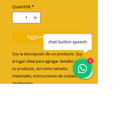
Quantità
*
Aggiungi al carrello
chat-button-speech
Soy la descripción de un producto. Soy 
el lugar ideal para agregar detalles sobre 
1
tu producto, así como tamaño, 
materiales, instrucciones de cuidado y 
de limpieza.
INFORMACIÓN DE PRODUCTO
Soy la descripción de un producto.
POLÍTICA DE DEVOLUCIÓN Y
Soy el lugar ideal para agregar
REEMBOLSO
detalles sobre tu producto, así
como tamaño, materiales,