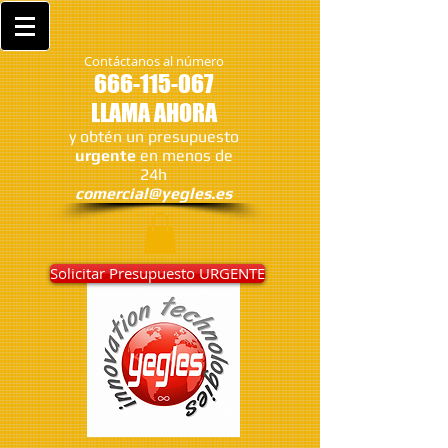
Contáctanos al número
666-115-067
LLAMA AHORA
y obtén un presupuesto
urgente
en menos de
24h
comercial@yegles.es
Solicitar Presupuesto URGENTE