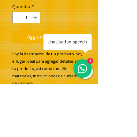
Quantità
*
Aggiungi al carrello
chat-button-speech
Soy la descripción de un producto. Soy 
el lugar ideal para agregar detalles sobre 
1
tu producto, así como tamaño, 
materiales, instrucciones de cuidado y 
de limpieza.
INFORMACIÓN DE PRODUCTO
Soy la descripción de un producto.
POLÍTICA DE DEVOLUCIÓN Y
Soy el lugar ideal para agregar
REEMBOLSO
detalles sobre tu producto, así
como tamaño, materiales,