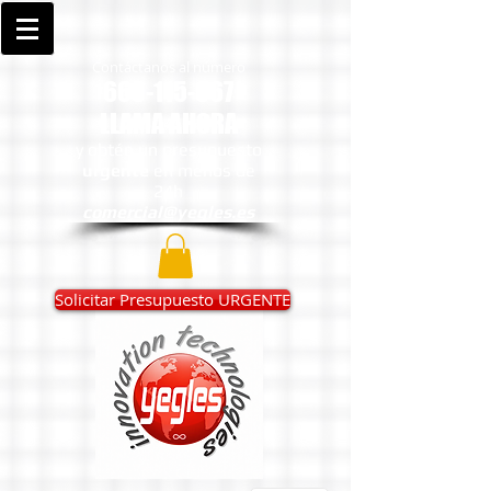
Contáctanos al número
666-115-067
LLAMA AHORA
y obtén un presupuesto
urgente
en menos de
24h
comercial@yegles.es
Solicitar Presupuesto URGENTE