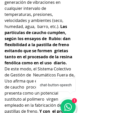
generación de vibraciones en 
cualquier intervalo de  
temperaturas, presiones, 
velocidades y ambientes (seco, 
humedad, agua,  barro, etc.).
 Las 
partículas de caucho cumplen, 
según los ensayos de  Rubio: dan 
flexibilidad a la pastilla de freno 
evitando que se formen  grietas 
tanto en el procesado de la resina 
fenólica como en el uso  diario.
De este modo, el Sistema Colectivo 
de Gestión de  Neumáticos Fuera de 
Uso afirma que el uso de partículas 
chat-button-speech
de caucho  procedente de NFVU se 
presenta como un potencial 
sustituto al polímero  virgen 
1
empleado en la fabricación de 
pastillas de freno.
 Y con  el proyecto 