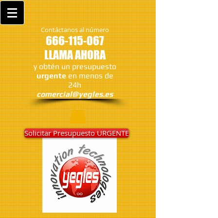
Contáctanos al número
666-115-067
LLAMA AHORA
y obtén un presupuesto
urgente
en menos de
24h
comercial@yegles.es
Solicitar Presupuesto URGENTE