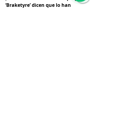
‘Braketyre’ dicen que lo han 
demostrado, pero eso es tan  sólo 
el principio, siendo esta la primera 
fase del proyecto. La segunda  
consiste en encontrar a un 
fabricante dispuesto a colaborar 
en el  proyecto y por eso desde la 
entidad hacen un llamamiento a 
los  fabricantes españoles.
Entradas recientes
Ver todo