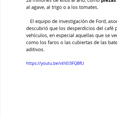
28 millones de kilos al año, como 
piezas
al agave, al trigo o a los tomates.
   El equipo de investigación de Ford, asociado con la cadena de comida rápida, 
descubrió que los desperdicios del café 
vehículos, en especial aquellas que se ve
como los faros o las cubiertas de las bate
aditivos.
https://youtu.be/vthEl3FQBfU