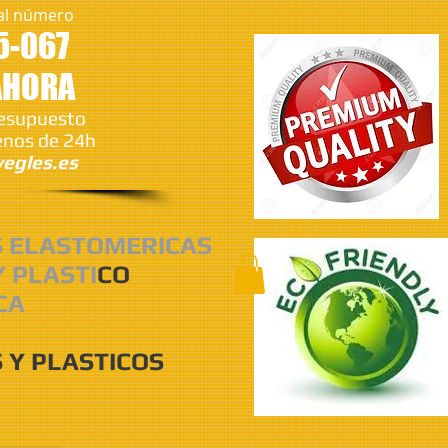
al número
5-067
AHORA
resupuesto
nos de 24h
egles.es
S ELASTOMERICAS
Y PLASTI
CO
CA
 Y PLASTICOS