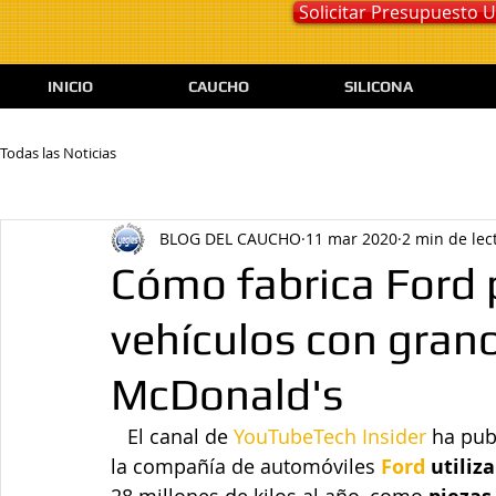
Solicitar Presupuesto
INICIO
CAUCHO
SILICONA
Todas las Noticias
BLOG DEL CAUCHO
11 mar 2020
2 min de lec
Cómo fabrica Ford 
vehículos con grano
McDonald's
   El canal de 
YouTube
Tech Insider
 ha pub
la compañía de automóviles 
Ford
 utiliz