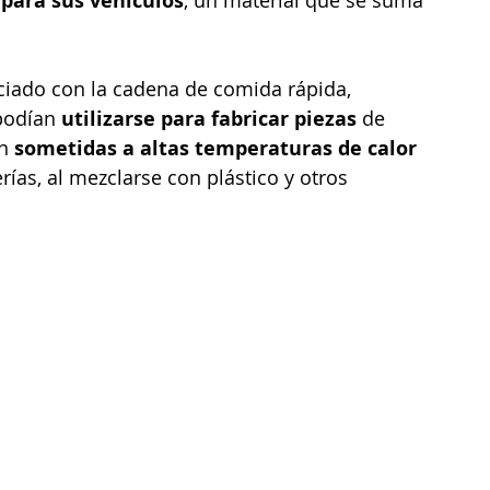
 para sus vehículos
, un material que se suma 
podían 
utilizarse para fabricar piezas
 de 
n 
sometidas a altas temperaturas de calor
rías, al mezclarse con plástico y otros 