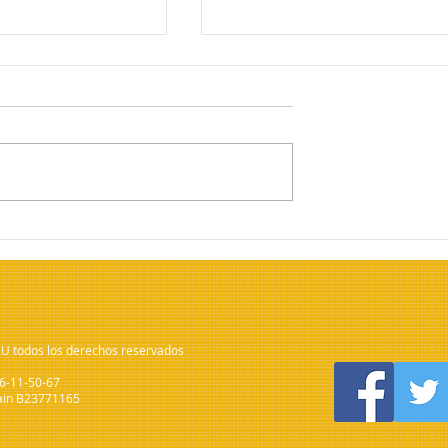
RUMPE EN
YEGLES Galardonada en los
DUSTRIA
premios Emprende e Innov
.U todos los derechos reservados
66-11-50-67
Spain B23771165