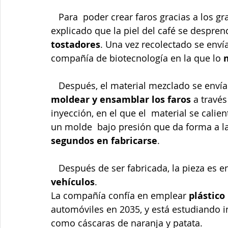
   Para  poder crear faros gracias a los granos de café, el canal de YouTube ha  
explicado que la piel del café se despre
tostadores
. Una vez recolectado se enví
compañía de biotecnología en la que lo 
   Después, el material mezclado se enví
moldear y ensamblar los faros
 a trav
inyección, en el que el  material se calie
un molde  bajo presión que da forma a la
segundos en fabricarse
.
   Después de ser fabricada, la pieza es 
vehículos
.
La compañía confía en emplear 
plástico
automóviles en 2035, y está estudiando i
como cáscaras de naranja y patata.