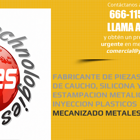
Contáctanos 
666-11
LLAMA 
y obtén un p
urgente
en me
comercial@y
FABRICANTE DE PIEZA
DE CAUCHO, SILICONA 
ESTAMPACION METALI
INYECCION PLASTICOS
MECANIZADO METALES